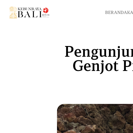
BERANDA
K
BERANDA
KABAR KEBUN
PENDIDIKAN
KONSERVASI
W
Pengunjun
Genjot 