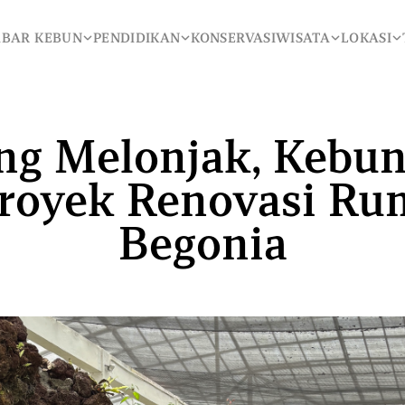
ABAR KEBUN
PENDIDIKAN
KONSERVASI
WISATA
LOKASI
ISATA
LOKASI
TENTANG KAMI
g Melonjak, Kebun
Proyek Renovasi Ru
Begonia