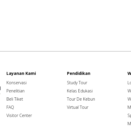
Layanan Kami
Pendidikan
W
Konservasi
Study Tour
L
Penelitian
Kelas Edukasi
W
Beli Tiket
Tour De Kebun
W
FAQ
Virtual Tour
M
Visitor Center
S
M