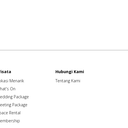
isata
Hubungi Kami
okasi Menarik
Tentang Kami
hat's On
edding Package
eeting Package
pace Rental
embership