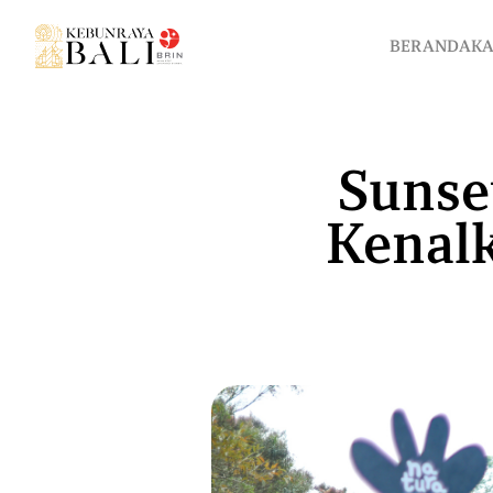
BERANDA
K
BERANDA
KABAR KEBUN
PENDIDIKAN
KONSERVASI
W
Sunse
Kenal