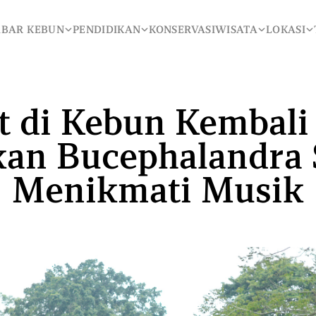
ABAR KEBUN
PENDIDIKAN
KONSERVASI
WISATA
LOKASI
ISATA
LOKASI
TENTANG KAMI
t di Kebun Kembali 
kan Bucephalandra 
Menikmati Musik