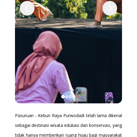
KULINER
SPACE RENTAL
BALI
MEMBERSHIP
Pasuruan - Kebun Raya Purwodadi telah lama dikenal
sebagai destinasi wisata edukasi dan konservasi, yang
tidak hanya memberikan ruang hijau bagi masyarakat