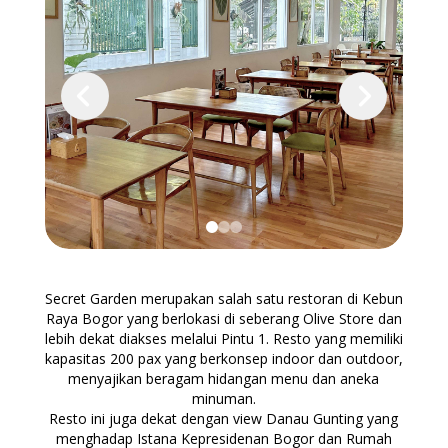
PENYEWAAN
BALI
MERCHANDISE
FASILITAS
KULINER
WEDDING PACKAGE
MEMBERSHIP
MEETING PACKAGE
SPACE RENTAL
Secret Garden merupakan salah satu restoran di Kebun
Raya Bogor yang berlokasi di seberang Olive Store dan
lebih dekat diakses melalui Pintu 1. Resto yang memiliki
kapasitas 200 pax yang berkonsep indoor dan outdoor,
menyajikan beragam hidangan menu dan aneka
minuman.
Resto ini juga dekat dengan view Danau Gunting yang
menghadap Istana Kepresidenan Bogor dan Rumah