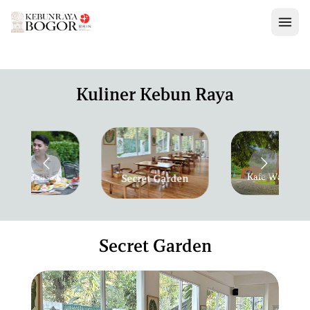
BERANDA
Kuliner Kebun Raya
KABAR KEBUN
PENDIDIKAN
KABAR TAMAN
KONSERVASI
PENELITIAN
KABAR TUMBUHAN
Resto Raasaa
Kafe Walunga
WISATA
Secret Garden
KELAS EDUKASI
BOTANICAL TALK
LOKASI
LOKASI MENARIK
TOUR DE KEBUN RAYA
TENTANG KAMI
BOGOR
MUSEUM ZOOLOGI
STUDY TOUR
Secret Garden
CIBODAS
MUSEUM MUNASAIN
BELI TIKET
PURWODADI
WHAT'S ON