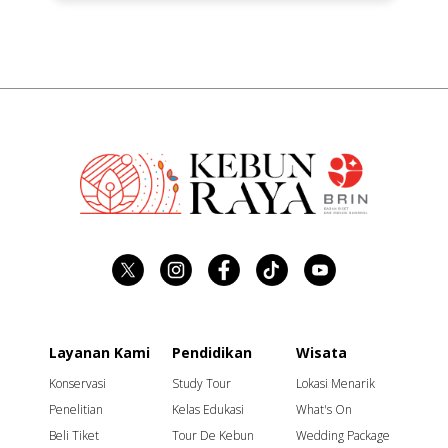
Layanan Kami
Pendidikan
Wisata
Konservasi
Study Tour
Lokasi Menarik
Penelitian
Kelas Edukasi
What's On
Beli Tiket
Tour De Kebun
Wedding Package