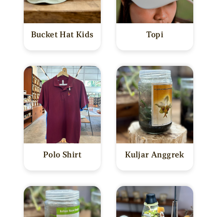
PENYEWAAN
BALI
MERCHANDISE
FASILITAS
Bucket Hat Kids
Topi
KULINER
WEDDING PACKAGE
MEMBERSHIP
MEETING PACKAGE
SPACE RENTAL
Polo Shirt
Kuljar Anggrek