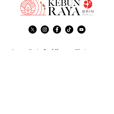
Layanan Kami
Pendidikan
Wisata
Konservasi
Study Tour
Lokasi Menarik
Penelitian
Kelas Edukasi
What's On
Beli Tiket
Tour De Kebun
Wedding Package
FAQ
Virtual Tour
Meeting Package
Visitor Center
Space Rental
Membership
Hubungi Kami