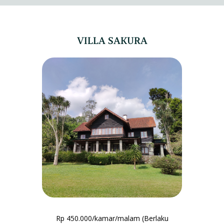
KULINER
MEETING PACKAGE
BALI
MEMBERSHIP
SPACE RENTAL
VILLA SAKURA
GUEST HOUSE
Rp 450.000/kamar/malam (Berlaku