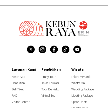
KULINER
MEETING PACKAGE
BALI
MEMBERSHIP
SPACE RENTAL
GUEST HOUSE
Layanan Kami
Pendidikan
Wisata
Konservasi
Study Tour
Lokasi Menarik
Penelitian
Kelas Edukasi
What's On
Beli Tiket
Tour De Kebun
Wedding Package
FAQ
Virtual Tour
Meeting Package
Visitor Center
Space Rental