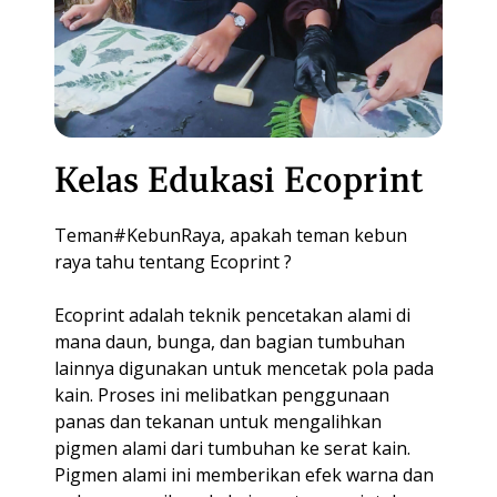
KULINER
MEETING PACKAGE
BALI
MEMBERSHIP
SPACE RENTAL
GUEST HOUSE
Kelas Edukasi Ecoprint
Teman#KebunRaya, apakah teman kebun
raya tahu tentang Ecoprint ?
Ecoprint adalah teknik pencetakan alami di
mana daun, bunga, dan bagian tumbuhan
lainnya digunakan untuk mencetak pola pada
kain. Proses ini melibatkan penggunaan
panas dan tekanan untuk mengalihkan
pigmen alami dari tumbuhan ke serat kain.
Pigmen alami ini memberikan efek warna dan